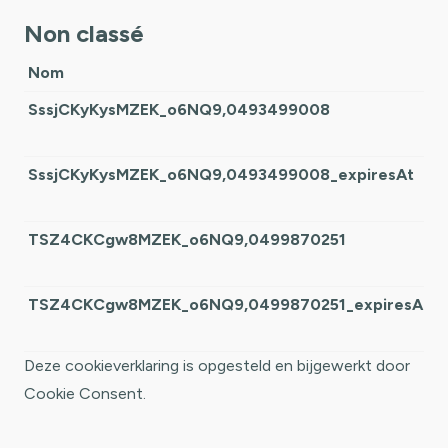
Non classé
Nom
O
SssjCKyKysMZEK_o6NQ9,0493499008
C
s
SssjCKyKysMZEK_o6NQ9,0493499008_expiresAt
C
s
TSZ4CKCgw8MZEK_o6NQ9,0499870251
C
s
TSZ4CKCgw8MZEK_o6NQ9,0499870251_expiresAt
C
s
Deze cookieverklaring is opgesteld en bijgewerkt door
Cookie Consent
.